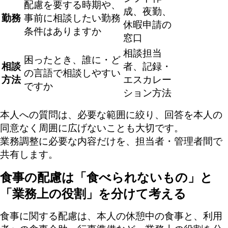
配慮を要する時期や、
成、夜勤、
勤務
事前に相談したい勤務
休暇申請の
条件はありますか
窓口
相談担当
困ったとき、誰に・ど
相談
者、記録・
の言語で相談しやすい
方法
エスカレー
ですか
ション方法
本人への質問は、必要な範囲に絞り、回答を本人の
同意なく周囲に広げないことも大切です。
業務調整に必要な内容だけを、担当者・管理者間で
共有します。
食事の配慮は「食べられないもの」と
「業務上の役割」を分けて考える
食事に関する配慮は、本人の休憩中の食事と、利用