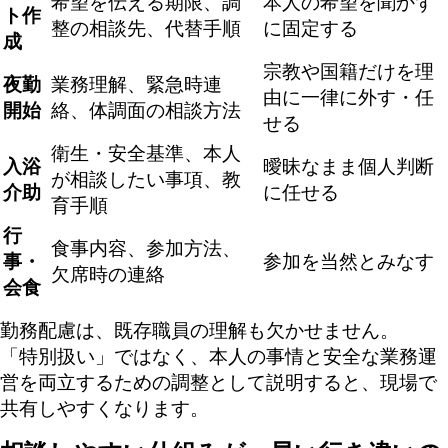
希望を伝える期限、調
本人の希望を聞かず
ト作
整の相談先、代替手順
に固定する
成
宗教や国籍だけを理
夜勤
業務理解、緊急時連
由に一律に外す・任
開始
絡、体調面の相談方法
せる
衛生・安全基準、本人
入浴
曖昧なまま個人判断
が相談したい事項、教
介助
に任せる
育手順
行
食事内容、参加方法、
事・
参加を当然とみなす
欠席時の連絡
会食
勤務配慮は、既存職員の理解も欠かせません。
「特別扱い」ではなく、本人の事情と安全な業務運
営を両立するための調整として説明すると、現場で
共有しやすくなります。