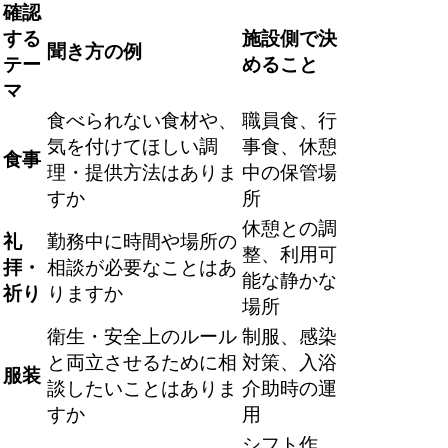
確認
する
施設側で決
聞き方の例
テー
めること
マ
食べられない食材や、
職員食、行
気を付けてほしい調
事食、休憩
食事
理・提供方法はありま
中の保管場
すか
所
休憩との調
礼
勤務中に時間や場所の
整、利用可
拝・
相談が必要なことはあ
能な静かな
祈り
りますか
場所
衛生・安全上のルール
制服、感染
と両立させるために相
対策、入浴
服装
談したいことはありま
介助時の運
すか
用
シフト作