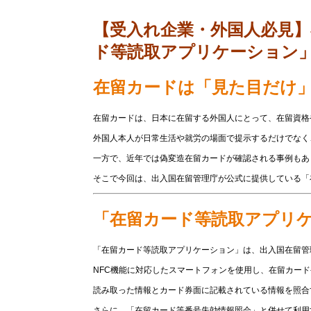
【受入れ企業・外国人必見
ド等読取アプリケーション
在留カードは「見た目だけ
在留カードは、日本に在留する外国人にとって、在留資格
外国人本人が日常生活や就労の場面で提示するだけでなく
一方で、近年では偽変造在留カードが確認される事例もあ
そこで今回は、出入国在留管理庁が公式に提供している「
「在留カード等読取アプリ
「在留カード等読取アプリケーション」は、出入国在留管
NFC機能に対応したスマートフォンを使用し、在留カー
読み取った情報とカード券面に記載されている情報を照合
さらに、「在留カード等番号失効情報照会」と併せて利用