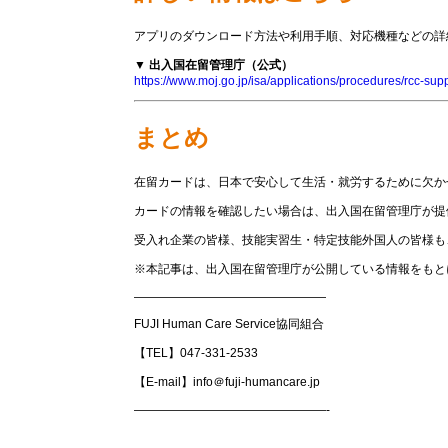
アプリのダウンロード方法や利用手順、対応機種などの詳
▼ 出入国在留管理庁（公式）
https://www.moj.go.jp/isa/applications/procedures/rcc-sup
まとめ
在留カードは、日本で安心して生活・就労するために欠か
カードの情報を確認したい場合は、出入国在留管理庁が提
受入れ企業の皆様、技能実習生・特定技能外国人の皆様も
※本記事は、出入国在留管理庁が公開している情報をもと
————————————————
FUJI Human Care Service協同組合
【TEL】047-331-2533
【E-mail】info＠fuji-humancare.jp
————————————————-