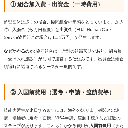
① 組合加入費・出資金（一時費用）
監理団体は多くの場合、協同組合の形態をとっています。加入
時に
入会金
（数万円程度）と
出資金
（FUJI Human Care
Service協同組合の場合は1口1万円）が発生します。
なぜかかるのか
: 協同組合は非営利の組織形態であり、組合員
（受け入れ施設）が共同で運営する仕組みです。出資金は組合
脱退時に返還されるケースが一般的です。
② 入国前費用（選考・申請・渡航費等）
技能実習生が来日するまでには、海外の送り出し機関との連
携、候補者の選考・面接、VISA申請、渡航手続きなど複数の
ステップがあります。これらにかかる費用が
入国前費用
（また