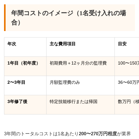
年間コストのイメージ（1名受け入れの場
合）
年次
主な費用項目
目安
1年目（初年度）
初期費用＋12ヶ月分の監理費
100〜15
2〜3年目
月額監理費のみ
36〜60万
3年修了後
特定技能移行または帰国
数万円（
3年間のトータルコストは1名あたり
200〜270万円程度
が業界