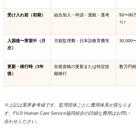
受け入れ前（初期）
組合加入・申請・渡航・選考
50〜8
り）
入国後〜実習中（月
月額監理費・日本語教育費等
30,000
次）
更新・移行時（3年
在留資格の更新または特定技
数万円
後）
能移行
※上記は業界参考値です。監理団体ごとに費用体系が異なりま
す。FUJI Human Care Service協同組合の詳細な費用はお問い
合わせください。