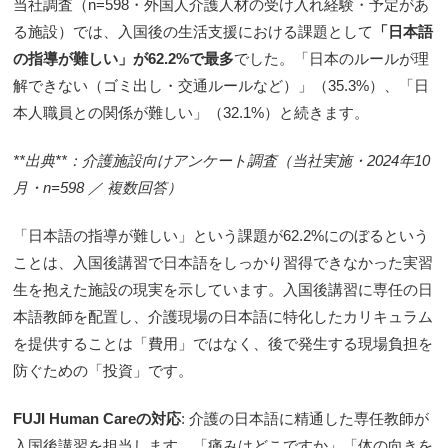
当社調査（n=598・外国人介護人材の受け入れ経験・予定があ
る施設）では、入国後の生活支援における課題として
「日本語
の指導が難しい」が62.2%で最多
でした。「日本のルールが理
解できない（ゴミ出し・交通ルールなど）」（35.3%）、「日
本人職員との関係が難しい」（32.1%）と続きます。
**出典**：介護施設向けアンケート調査（当社実施・2024年10
月・n=598 ／ 複数回答）
「日本語の指導が難しい」という課題が62.2%にのぼるという
ことは、入国後講習で日本語をしっかり習得できなかった実習
生を抱えた施設の現実を示しています。入国後講習に専任の日
本語教師を配置し、介護現場の日本語に特化したカリキュラム
を提供することは「費用」ではなく、後で発生する現場負担を
防ぐための「投資」です。
FUJI Human Careの対応
: 介護の日本語に精通した専任教師が
入国後講習を担当します。「痛みはどこですか」「体の向きを