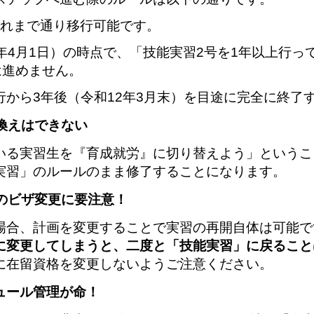
れまで通り移行可能です。
年4月1日）の時点で、「技能実習2号を1年以上行っ
は進めません。
から3年後（令和12年3月末）を目途に完全に終了
り換えはできない
いる実習生を『育成就労』に切り替えよう」というこ
実習」のルールのまま修了することになります。
時のビザ変更に要注意！
場合、計画を変更することで実習の再開自体は可能で
に変更してしまうと、二度と「技能実習」に戻ること
に在留資格を変更しないようご注意ください。
ュール管理が命！