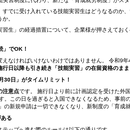
、技能実習制度に代わり、新たな「育成就労制度」がス
、すでに受け入れている技能実習生はどうなるのか、
うか。
実習生」の経過措置について、企業様が押さえておく
続」でOK！
えなければいけないわけではありません。 令和9年
施行日以降も引き続き「技能実習」の在留資格のまま
6月30日」がタイムリミット！
の注意点
です。 施行日より前に計画認定を受けた外
す。この日を過ぎると入国できなくなるため、事前
習」の新規申請は一切できなくなり、新制度の「育成
がある
ステップへ進む際のルールは以下の通りです。