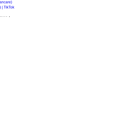
ancare)
| TikTok
･･･・