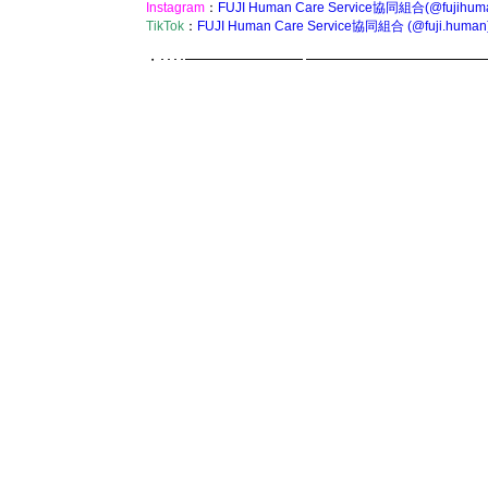
Instagram
：
FUJI Human Care Service協同組合(@fujihum
TikTok
：
FUJI Human Care Service協同組合 (@fuji.human) 
・････━━━━━━━━━ ━━━━━━━━━━━━━━･