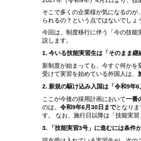
2027年（令和9年）4月1日より
そこで多くの企業様が気になるのが
られるの？という点ではないでしょ
今回は、制度移行に伴う「今の技能
説します。
1. 今いる技能実習生は「そのまま継
新制度が始まっても、今すぐ何かを変
受けて実習を始めている外国人は、
2. 新規の駆け込み入国は「令和9年
ここが今後の採用計画において
一番
のは、
令和9年6月30日まで
となりま
す。 なお、施行日以降は「技能実
3. 「技能実習3号」に進むには条件
現在受け入れている実習生が、次の